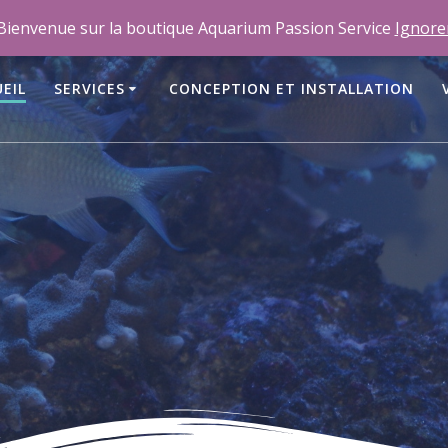
m
Bienvenue sur la boutique Aquarium Passion Service
Ignore
EIL
SERVICES
CONCEPTION ET INSTALLATION