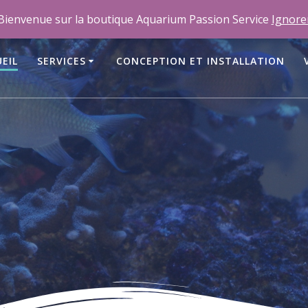
m
Bienvenue sur la boutique Aquarium Passion Service
Ignore
EIL
SERVICES
CONCEPTION ET INSTALLATION